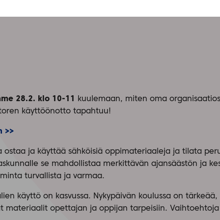
me 28.2. klo 10-11
kuulemaan, miten oma organisaatiosi
storen käyttöönotto tapahtuu!
n >>
ostaa ja käyttää sähköisiä oppimateriaaleja ja tilata peru
akaskunnalle se mahdollistaa merkittävän ajansäästön ja ke
iminta turvallista ja varmaa.
ien käyttö on kasvussa. Nykypäivän koulussa on tärkeää, 
 materiaalit opettajan ja oppijan tarpeisiin. Vaihtoehtoja