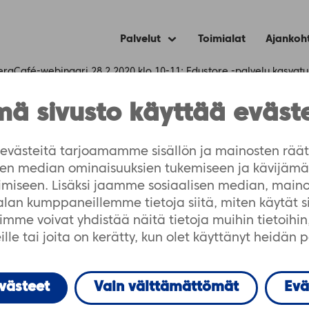
Palvelut
Toimialat
Ajankoh
Expand
child
menu
eraCafé-webinaari 28.2.2020 klo 10-11: Edustore -palvelu kasvatuk
ä sivusto käyttää eväst
naari 28.2.2020 klo
västeitä tarjoamamme sisällön ja mainosten räät
isen median ominaisuuksien tukemiseen ja kävijä
velu kasvatuksen ja 
imiseen. Lisäksi jaamme sosiaalisen median, maino
-alan kumppaneillemme tietoja siitä, miten käytät 
äivitä tietosi
me voivat yhdistää näitä tietoja muihin tietoihin, 
lle tai joita on kerätty, kun olet käyttänyt heidän 
evästeet
Vain välttämättömät
Evä