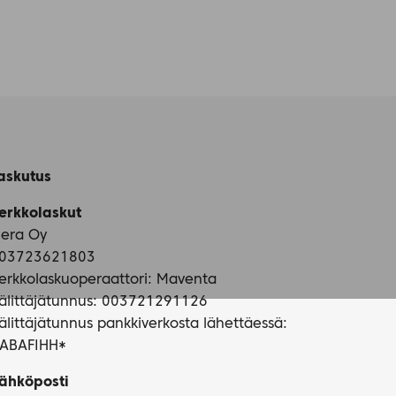
askutus
erkkolaskut
iera Oy
03723621803
erkkolaskuoperaattori: Maventa
älittäjätunnus: 003721291126
älittäjätunnus pankkiverkosta lähettäessä:
ABAFIHH*
ähköposti