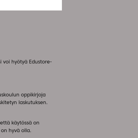
 voi hyötyä Edustore-
skoulun oppikirjoja
skitetyn laskutuksen.
että käytössä on
 on hyvä olla.