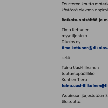
Edustoren kautta materi
käytössä olevaan oppimi
Ratkaisun sisältöä ja m
Timo Kettunen
myyntijohtaja
Dikaios oy
timo.kettunen@dikaios.
sekä
Taina Uusi-Illikainen
tuotantopäällikkö
Kuntien Tiera
taina.uusi-illikainen@ti
Webinaari järjestetään S
tilaisuutta.