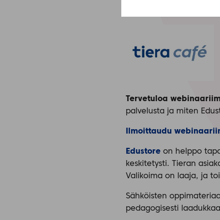
Tervetuloa webinaariim
palvelusta ja miten Edu
Ilmoittaudu webinaarii
Edustore
on helppo tapa 
keskitetysti. Tieran asi
Valikoima on laaja, ja to
Sähköisten oppimateriaal
pedagogisesti laadukkaat