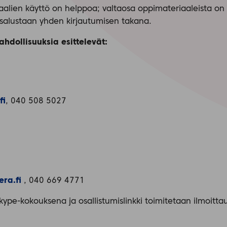
aalien käyttö on helppoa; valtaosa oppimateriaaleista on
salustaan yhden kirjautumisen takana.
ahdollisuuksia esittelevät:
fi
, 040 508 5027
era.fi
, 040 669 4771
kype-kokouksena ja osallistumislinkki toimitetaan ilmoitt