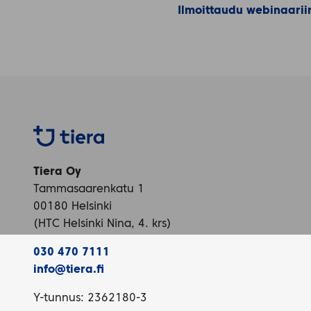
Ilmoittaudu webinaarii
Tiera
Tiera Oy
Tammasaarenkatu 1
00180 Helsinki
(HTC Helsinki Nina, 4. krs)
030 470 7111
info@tiera.fi
Y-tunnus: 2362180-3