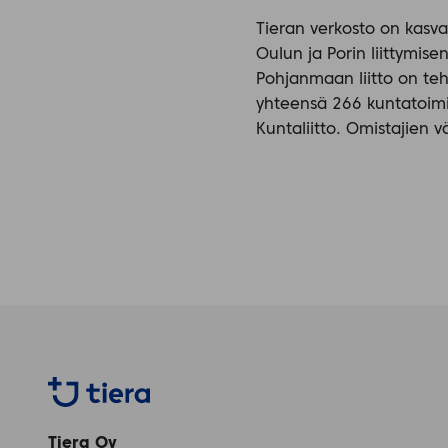
Tieran verkosto on kas
Oulun ja Porin liittymise
Pohjanmaan liitto on teh
yhteensä 266 kuntatoimi
Kuntaliitto. Omistajien 
Tiera
Tiera Oy