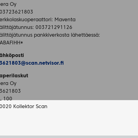
iera Oy
03723621803
erkkolaskuoperaattori: Maventa
älittäjätunnus: 003721291126
älittäjätunnus pankkiverkosta lähettäessä:
ABAFIHH*
ähköposti
3621803@scan.netvisor.fi
aperilaskut
iera Oy
3621803
L 100
0020 Kollektor Scan