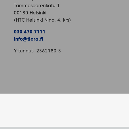
Tammasaarenkatu 1
00180 Helsinki
(HTC Helsinki Nina, 4. krs)
030 470 7111
info@tiera.fi
Y-tunnus: 2362180-3