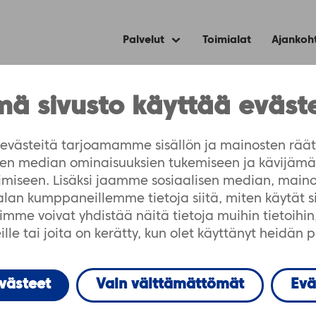
Palvelut
Toimialat
Ajankoh
Expand
child
menu
eran verkosto kasvaa – mukana 266 kuntaorganisaatiota
ä sivusto käyttää eväst
to kasvaa – mukana 
västeitä tarjoamamme sisällön ja mainosten räät
isen median ominaisuuksien tukemiseen ja kävijä
atiota
imiseen. Lisäksi jaamme sosiaalisen median, maino
-alan kumppaneillemme tietoja siitä, miten käytät 
me voivat yhdistää näitä tietoja muihin tietoihin, 
lle tai joita on kerätty, kun olet käyttänyt heidän 
evästeet
Vain välttämättömät
Evä