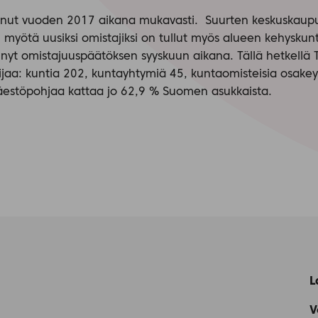
vanut vuoden 2017 aikana mukavasti. Suurten keskuskau
n myötä uusiksi omistajiksi on tullut myös alueen kehyskunt
nyt omistajuuspäätöksen syyskuun aikana. Tällä hetkellä 
jaa: kuntia 202, kuntayhtymiä 45, kuntaomisteisia osakey
väestöpohjaa kattaa jo 62,9 % Suomen asukkaista.
L
V