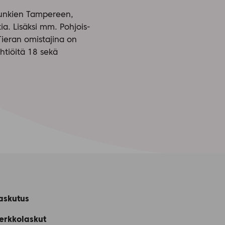
punkien Tampereen,
ia. Lisäksi mm. Pohjois-
Tieran omistajina on
htiöitä 18 sekä
askutus
erkkolaskut