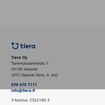
Tiera
Tiera Oy
Tammasaarenkatu 1
00180 Helsinki
(HTC Helsinki Nina, 4. krs)
030 470 7111
info@tiera.fi
Y-tunnus: 2362180-3