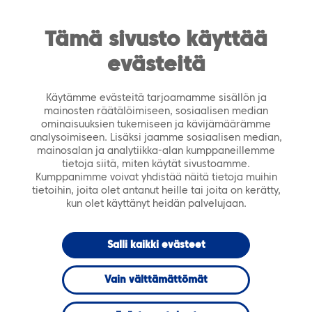
https://tiera.fi/name
Men
FI
SV
Tämä sivusto käyttää
evästeitä
Etusivu
›
Ajankohtaista
›
Tiedotteet
›
Tieran
joulutervehdys 2017
Käytämme evästeitä tarjoamamme sisällön ja
mainosten räätälöimiseen, sosiaalisen median
13.12.2017
TIEDOTTEET
ominaisuuksien tukemiseen ja kävijämäärämme
analysoimiseen. Lisäksi jaamme sosiaalisen median,
mainosalan ja analytiikka-alan kumppaneillemme
Tieran
tietoja siitä, miten käytät sivustoamme.
Kumppanimme voivat yhdistää näitä tietoja muihin
tietoihin, joita olet antanut heille tai joita on kerätty,
joulutervehdys
kun olet käyttänyt heidän palvelujaan.
2017
Salli kaikki evästeet
Vain välttämättömät