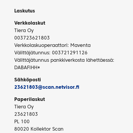
Laskutus
Verkkolaskut
Tiera Oy
003723621803
Verkkolaskuoperaattori: Maventa
Välittäjätunnus: 003721291126
Välittäjätunnus pankkiverkosta lähettäessä:
DABAFIHH*
Sähköposti
23621803@scan.netvisor.fi
Paperilaskut
Tiera Oy
23621803
PL 100
80020 Kollektor Scan