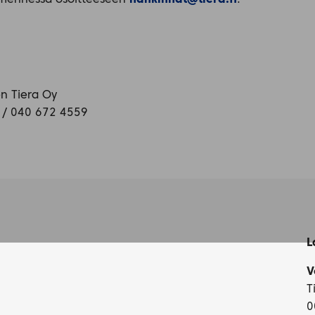
 mennessä osoitteeseen
hankinnat@tiera.fi
.
en Tiera Oy
fi / 040 672 4559
L
V
T
0