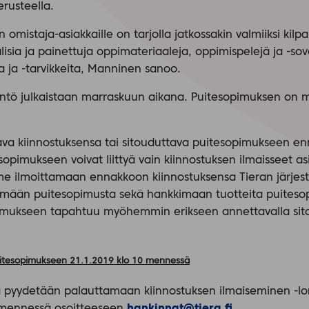
erusteella.
 omistaja-asiakkaille on tarjolla jatkossakin valmiiksi kil
alisia ja painettuja oppimateriaaleja, oppimispelejä ja -sov
ja ja -tarvikkeita, Manninen sanoo.
yyntö julkaistaan marraskuun aikana. Puitesopimuksen on 
tava kiinnostuksensa tai sitouduttava puitesopimukseen e
pimukseen voivat liittyä vain kiinnostuksen ilmaisseet as
 ilmoittamaan ennakkoon kiinnostuksensa Tieran järje
ämään puitesopimusta sekä hankkimaan tuotteita puiteso
opimukseen tapahtuu myöhemmin erikseen annettavalla si
 puitesopimukseen 21.1.2019 klo 10 mennessä
ta pyydetään palauttamaan kiinnostuksen ilmaiseminen -lo