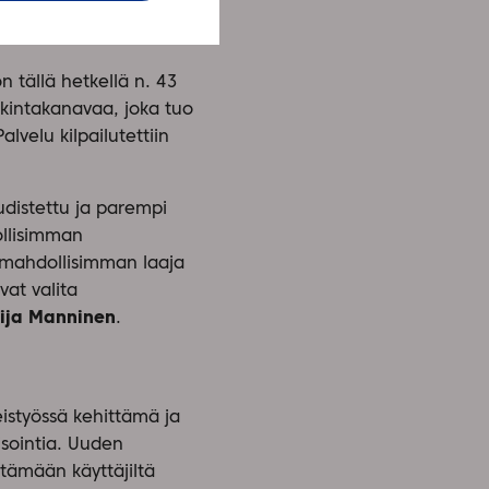
on tällä hetkellä n. 43
kintakanavaa, joka tuo
lvelu kilpailutettiin
udistettu ja parempi
ollisimman
e mahdollisimman laaja
vat valita
ija Manninen
.
istyössä kehittämä ja
isointia. Uuden
ttämään käyttäjiltä