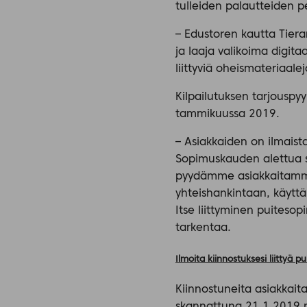
tulleiden palautteiden p
– Edustoren kautta Tieran
ja laaja valikoima digita
liittyviä oheismateriaale
Kilpailutuksen tarjousp
tammikuussa 2019.
– Asiakkaiden on ilmais
Sopimuskauden alettua so
pyydämme asiakkaitamme
yhteishankintaan, käytt
Itse liittyminen puites
tarkentaa.
Ilmoita kiinnostuksesi liittyä
Kiinnostuneita asiakkai