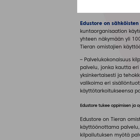
Edustore on sähköisten
kuntaorganisaation käyt
yhteen näkymään yli 1000 
Tieran omistajien käyttö
– Palvelukokonaisuus kil
palvelu, jonka kautta er
yksinkertaisesti ja teho
valikoima eri sisällöntuot
käyttötarkoitukseensa pa
Edustore tukee oppimisen ja op
Edustore on Tieran omist
käyttöönottama palvelu,
kilpailutuksen myötä pal