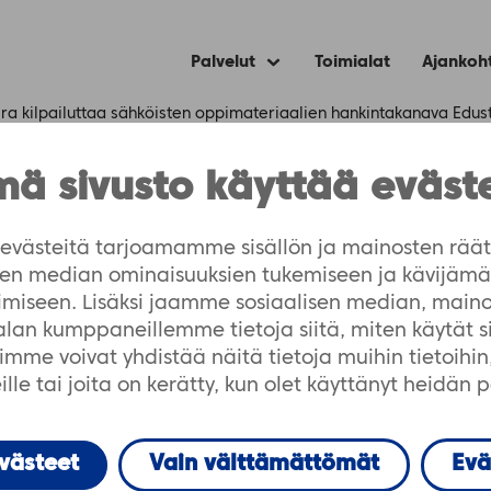
Palvelut
Toimialat
Ajankoh
Expand
child
menu
era kilpailuttaa sähköisten oppimateriaalien hankintakanava Edus
ä sivusto käyttää eväst
ttaa sähköisten oppi
västeitä tarjoamamme sisällön ja mainosten räät
isen median ominaisuuksien tukemiseen ja kävijä
a Edustoren
imiseen. Lisäksi jaamme sosiaalisen median, maino
-alan kumppaneillemme tietoja siitä, miten käytät 
me voivat yhdistää näitä tietoja muihin tietoihin, 
lle tai joita on kerätty, kun olet käyttänyt heidän 
evästeet
Vain välttämättömät
Evä