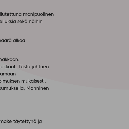
pailutettuna monipuolinen
elluksia sekä näihin
määrä alkaa
nnakkoon.
iakkaat. Tästä johtuen
stämään
pimuksen mukaisesti.
toumuksella, Manninen
make täytettynä ja