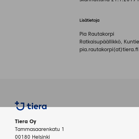
skannattuna 21.1.2019
Lisätietoja
Pia Rautakorpi
Ratkaisupäällikkö, Kunti
pia.rautakorpi(at)tiera.
Tiera
Tiera Oy
Tammasaarenkatu 1
00180 Helsinki