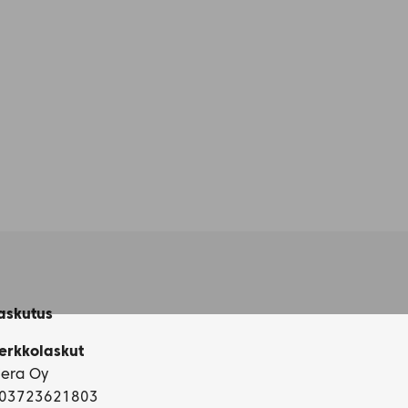
askutus
erkkolaskut
iera Oy
03723621803