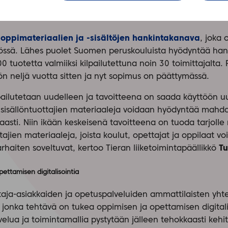
 oppimateriaalien ja -sisältöjen hankintakanava
, joka 
össä. Lähes puolet Suomen peruskouluista hyödyntää han
tuotetta valmiiksi kilpailutettuna noin 30 toimittajalta. Pa
ön neljä vuotta sitten ja nyt sopimus on päättymässä.
pailutetaan uudelleen ja tavoitteena on saada käyttöön u
i sisällöntuottajien materiaaleja voidaan hyödyntää mahd
kkaasti. Niin ikään keskeisenä tavoitteena on tuoda tarjoll
tajien materiaaleja, joista koulut, opettajat ja oppilaat voi
rhaiten soveltuvat, kertoo Tieran liiketoimintapäällikkö
Tu
ettamisen digitalisointia
aja-asiakkaiden ja opetuspalveluiden ammattilaisten yhte
 jonka tehtävä on tukea oppimisen ja opettamisen digital
velua ja toimintamallia pystytään jälleen tehokkaasti kehi