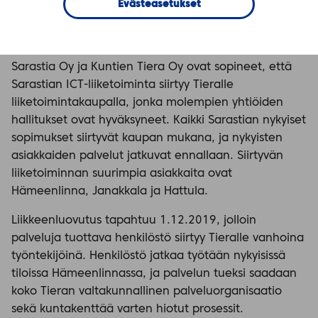
Evästeasetukset
Sarastia Oy ja Kuntien Tiera Oy ovat sopineet, että
Sarastian ICT-liiketoiminta siirtyy Tieralle
liiketoimintakaupalla, jonka molempien yhtiöiden
hallitukset ovat hyväksyneet. Kaikki Sarastian nykyiset
sopimukset siirtyvät kaupan mukana, ja nykyisten
asiakkaiden palvelut jatkuvat ennallaan. Siirtyvän
liiketoiminnan suurimpia asiakkaita ovat
Hämeenlinna, Janakkala ja Hattula.
Liikkeenluovutus tapahtuu 1.12.2019, jolloin
palveluja tuottava henkilöstö siirtyy Tieralle vanhoina
työntekijöinä. Henkilöstö jatkaa työtään nykyisissä
tiloissa Hämeenlinnassa, ja palvelun tueksi saadaan
koko Tieran valtakunnallinen palveluorganisaatio
sekä kuntakenttää varten hiotut prosessit.