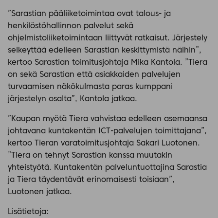
”Sarastian pääliiketoimintaa ovat talous- ja
henkilöstöhallinnon palvelut sekä
ohjelmistoliiketoimintaan liittyvät ratkaisut. Järjestely
selkeyttää edelleen Sarastian keskittymistä näihin”,
kertoo Sarastian toimitusjohtaja Mika Kantola. ”Tiera
on sekä Sarastian että asiakkaiden palvelujen
turvaamisen näkökulmasta paras kumppani
järjestelyn osalta”, Kantola jatkaa.
”Kaupan myötä Tiera vahvistaa edelleen asemaansa
johtavana kuntakentän ICT-palvelujen toimittajana”,
kertoo Tieran varatoimitusjohtaja Sakari Luotonen.
”Tiera on tehnyt Sarastian kanssa muutakin
yhteistyötä. Kuntakentän palveluntuottajina Sarastia
ja Tiera täydentävät erinomaisesti toisiaan”,
Luotonen jatkaa.
Lisätietoja: