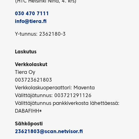
(HTC Helsinki Nina, 4. krs)
030 470 7111
info@tiera.fi
Y-tunnus: 2362180-3
Laskutus
Verkkolaskut
Tiera Oy
003723621803
Verkkolaskuoperaattori: Maventa
Välittäjätunnus: 003721291126
Välittäjätunnus pankkiverkosta lähettäessä:
DABAFIHH*
Sähköposti
23621803@scan.netvisor.fi