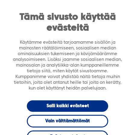
https://tiera.fi/name
Men
FI
SV
Tämä sivusto käyttää
evästeitä
Etusivu
›
Ajankohtaista
›
Tiedotteet
›
Tiera
hankkii Sarastian ICT-liiketoiminnan
Käytämme evästeitä tarjoamamme sisällön ja
mainosten räätälöimiseen, sosiaalisen median
23.9.2019
TIEDOTTEET
ominaisuuksien tukemiseen ja kävijämäärämme
analysoimiseen. Lisäksi jaamme sosiaalisen median,
mainosalan ja analytiikka-alan kumppaneillemme
Tiera hankkii
tietoja siitä, miten käytät sivustoamme.
Kumppanimme voivat yhdistää näitä tietoja muihin
tietoihin, joita olet antanut heille tai joita on kerätty,
Sarastian ICT-
kun olet käyttänyt heidän palvelujaan.
liiketoiminnan
Salli kaikki evästeet
Vain välttämättömät