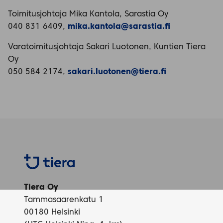
Toimitusjohtaja Mika Kantola, Sarastia Oy
040 831 6409,
mika.kantola@sarastia.fi
Varatoimitusjohtaja Sakari Luotonen, Kuntien Tiera
Oy
050 584 2174,
sakari.luotonen@tiera.fi
Tiera
Tiera Oy
Tammasaarenkatu 1
00180 Helsinki