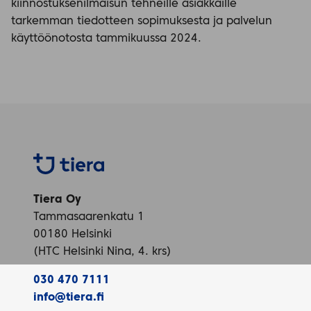
kiinnostuksenilmaisun tehneille asiakkaille
tarkemman tiedotteen sopimuksesta ja palvelun
käyttöönotosta tammikuussa 2024.
Tiera
Tiera Oy
Tammasaarenkatu 1
00180 Helsinki
(HTC Helsinki Nina, 4. krs)
030 470 7111
info@tiera.fi