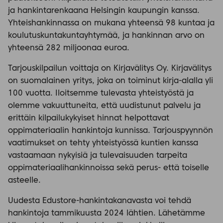
ja hankintarenkaana Helsingin kaupungin kanssa.
Yhteishankinnassa on mukana yhteensä 98 kuntaa ja
koulutuskuntakuntayhtymää, ja hankinnan arvo on
yhteensä 282 miljoonaa euroa.
Tarjouskilpailun voittaja on Kirjavälitys Oy. Kirjavälitys
on suomalainen yritys, joka on toiminut kirja-alalla yli
100 vuotta. Iloitsemme tulevasta yhteistyöstä ja
olemme vakuuttuneita, että uudistunut palvelu ja
erittäin kilpailukykyiset hinnat helpottavat
oppimateriaalin hankintoja kunnissa. Tarjouspyynnön
vaatimukset on tehty yhteistyössä kuntien kanssa
vastaamaan nykyisiä ja tulevaisuuden tarpeita
oppimateriaalihankinnoissa sekä perus- että toiselle
asteelle.
Uudesta Edustore-hankintakanavasta voi tehdä
hankintoja tammikuusta 2024 lähtien. Lähetämme