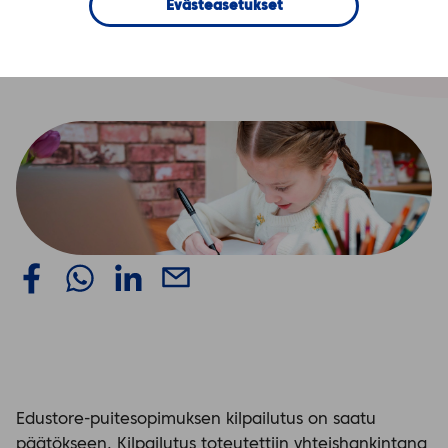
Evästeasetukset
Kirjavälitys Oy
Edustore-puitesopimuksen kilpailutus on saatu
päätökseen. Kilpailutus toteutettiin yhteishankintana