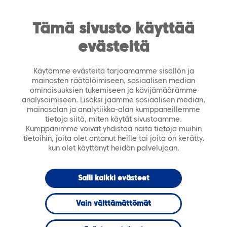
https://tiera.fi/name
Men
FI
SV
Tämä sivusto käyttää
evästeitä
Etusivu
›
Ajankohtaista
›
Tiedotteet
›
Tiera
Edustore puitesopimuksen toimittajaksi valikoitui
Käytämme evästeitä tarjoamamme sisällön ja
Kirjavälitys Oy
mainosten räätälöimiseen, sosiaalisen median
ominaisuuksien tukemiseen ja kävijämäärämme
analysoimiseen. Lisäksi jaamme sosiaalisen median,
22.12.2023
TIEDOTTEET
mainosalan ja analytiikka-alan kumppaneillemme
tietoja siitä, miten käytät sivustoamme.
Kumppanimme voivat yhdistää näitä tietoja muihin
Tiera Edustore
tietoihin, joita olet antanut heille tai joita on kerätty,
kun olet käyttänyt heidän palvelujaan.
puitesopimuksen
Salli kaikki evästeet
toimittajaksi
Vain välttämättömät
valikoitui