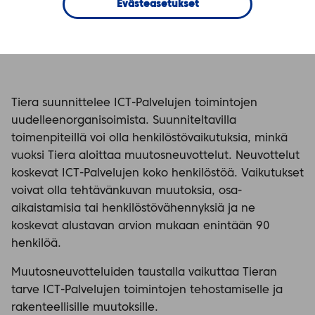
Evästeasetukset
Tiera suunnittelee ICT-Palvelujen toimintojen
uudelleenorganisoimista. Suunniteltavilla
toimenpiteillä voi olla henkilöstövaikutuksia, minkä
vuoksi Tiera aloittaa muutosneuvottelut. Neuvottelut
koskevat ICT-Palvelujen koko henkilöstöä. Vaikutukset
voivat olla tehtävänkuvan muutoksia, osa-
aikaistamisia tai henkilöstövähennyksiä ja ne
koskevat alustavan arvion mukaan enintään 90
henkilöä.
Muutosneuvotteluiden taustalla vaikuttaa Tieran
tarve ICT-Palvelujen toimintojen tehostamiselle ja
rakenteellisille muutoksille.