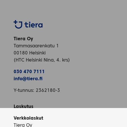
Tiera
Tiera Oy
Tammasaarenkatu 1
00180 Helsinki
(HTC Helsinki Nina, 4. krs)
030 470 7111
info@tiera.fi
Y-tunnus: 2362180-3
Laskutus
Verkkolaskut
Tiera Oy