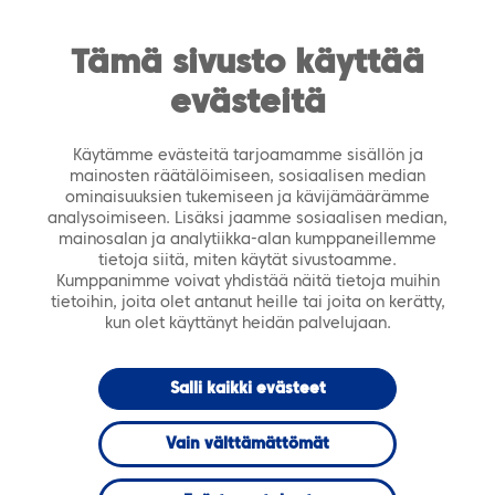
https://tiera.fi/name
Men
FI
SV
Tämä sivusto käyttää
evästeitä
Etusivu
›
Ajankohtaista
›
Tiedotteet
›
Tiera
aloittaa muutosneuvottelut ICT-Palvelut-yksikössä
Käytämme evästeitä tarjoamamme sisällön ja
mainosten räätälöimiseen, sosiaalisen median
15.1.2025
TIEDOTTEET
ominaisuuksien tukemiseen ja kävijämäärämme
analysoimiseen. Lisäksi jaamme sosiaalisen median,
mainosalan ja analytiikka-alan kumppaneillemme
Tiera aloittaa
tietoja siitä, miten käytät sivustoamme.
Kumppanimme voivat yhdistää näitä tietoja muihin
tietoihin, joita olet antanut heille tai joita on kerätty,
muutosneuvottelut
kun olet käyttänyt heidän palvelujaan.
ICT-Palvelut-
Salli kaikki evästeet
yksikössä
Vain välttämättömät