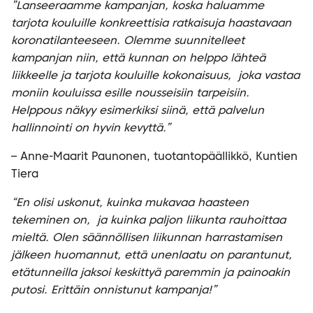
”Lanseeraamme kampanjan, koska haluamme
tarjota kouluille konkreettisia ratkaisuja haastavaan
koronatilanteeseen. Olemme suunnitelleet
kampanjan niin, että kunnan on helppo lähteä
liikkeelle ja tarjota kouluille kokonaisuus, joka vastaa
moniin kouluissa esille nousseisiin tarpeisiin.
Helppous näkyy esimerkiksi siinä, että palvelun
hallinnointi on hyvin kevyttä.”
– Anne-Maarit Paunonen, tuotantopäällikkö, Kuntien
Tiera
“En olisi uskonut, kuinka mukavaa haasteen
tekeminen on, ja kuinka paljon liikunta rauhoittaa
mieltä. Olen säännöllisen liikunnan harrastamisen
jälkeen huomannut, että unenlaatu on parantunut,
etätunneilla jaksoi keskittyä paremmin ja painoakin
putosi. Erittäin onnistunut kampanja!”