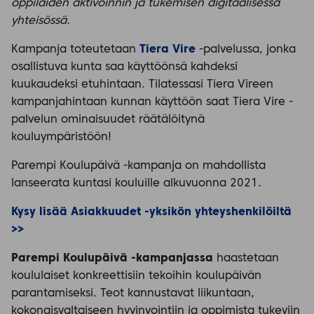
oppilaiden aktivoinnin ja tukemisen digitaalisessa
yhteisössä.
Kampanja toteutetaan
Tiera Vire
-palvelussa, jonka
osallistuva kunta saa käyttöönsä kahdeksi
kuukaudeksi etuhintaan. Tilatessasi Tiera Vireen
kampanjahintaan kunnan käyttöön saat Tiera Vire -
palvelun ominaisuudet räätälöitynä
kouluympäristöön!
Parempi Koulupäivä -kampanja on mahdollista
lanseerata kuntasi kouluille alkuvuonna 2021.
Kysy lisää Asiakkuudet -yksikön yhteyshenkilöiltä
>>
Parempi Koulupäivä -kampanjassa
haastetaan
koululaiset konkreettisiin tekoihin koulupäivän
parantamiseksi. Teot kannustavat liikuntaan,
kokonaisvaltaiseen hyvinvointiin ja oppimista tukeviin