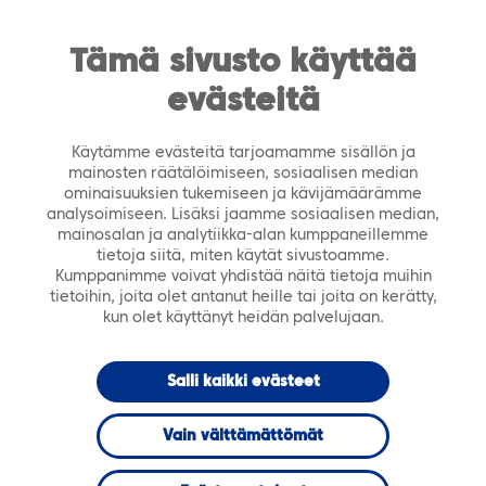
https://tiera.fi/name
Men
FI
SV
Tämä sivusto käyttää
evästeitä
Etusivu
›
Ajankohtaista
›
Tapahtumat
›
TerveSOS-
tapahtuma Lahdessa
Käytämme evästeitä tarjoamamme sisällön ja
mainosten räätälöimiseen, sosiaalisen median
24.05.2022
TAPAHTUMA
ominaisuuksien tukemiseen ja kävijämäärämme
analysoimiseen. Lisäksi jaamme sosiaalisen median,
mainosalan ja analytiikka-alan kumppaneillemme
TerveSOS-
tietoja siitä, miten käytät sivustoamme.
Kumppanimme voivat yhdistää näitä tietoja muihin
tietoihin, joita olet antanut heille tai joita on kerätty,
tapahtuma
kun olet käyttänyt heidän palvelujaan.
Lahdessa
Salli kaikki evästeet
Vain välttämättömät