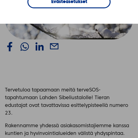
Evästeasetukset
Tervetuloa tapaamaan meitä terveSOS-
tapahtumaan Lahden Sibeliustalolle! Tieran
edustajat ovat tavattavissa esittelypisteellä numero
23.
Rakennamme yhdessä asiakasomistajiemme kanssa
kuntien ja hyvinvointialueiden välistä yhdyspintaa.