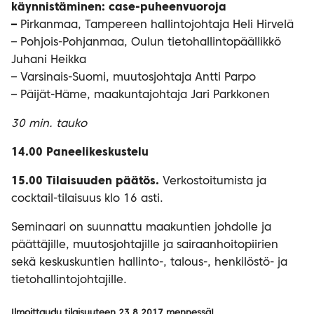
käynnistäminen: case-puheenvuoroja
–
Pirkanmaa, Tampereen hallintojohtaja Heli Hirvelä
– Pohjois-Pohjanmaa, Oulun tietohallintopäällikkö
Juhani Heikka
– Varsinais-Suomi, muutosjohtaja Antti Parpo
– Päijät-Häme, maakuntajohtaja Jari Parkkonen
30 min. tauko
14.00 Paneelikeskustelu
15.00 Tilaisuuden päätös.
Verkostoitumista ja
cocktail-tilaisuus klo 16 asti.
Seminaari on suunnattu maakuntien johdolle ja
päättäjille, muutosjohtajille ja sairaanhoitopiirien
sekä keskuskuntien hallinto-, talous-, henkilöstö- ja
tietohallintojohtajille.
Ilmoittaudu tilaisuuteen 23.8.2017 mennessä!