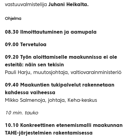
vastuuvalmistelija
Juhani Heikalta.
Ohjelma
08.30 Ilmoittautuminen ja aamupala
09.00 Tervetuloa
09.20 Työn aloittamiselle maakunnissa ei ole
esteitä: näin sen tekisin
Pauli Harju, muutosjohtaja, valtiovarainministeriö
09.40 Maakuntien tukipalvelut rakennetaan
kahdessa vaiheessa
Mikko Salmenoja, johtaja, Keha-keskus
10 min. tauko
10.10 Konkreettinen etenemismalli maakunnan
TAHE-järjestelmien rakentamisessa