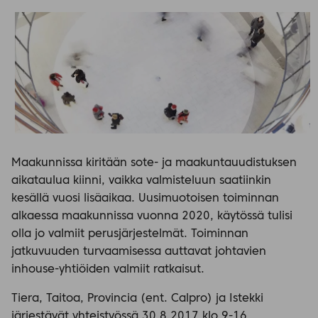
Maakunnissa kiritään sote- ja maakuntauudistuksen
aikataulua kiinni, vaikka valmisteluun saatiinkin
kesällä vuosi lisäaikaa. Uusimuotoisen toiminnan
alkaessa maakunnissa vuonna 2020, käytössä tulisi
olla jo valmiit perusjärjestelmät. Toiminnan
jatkuvuuden turvaamisessa auttavat johtavien
inhouse-yhtiöiden valmiit ratkaisut.
Tiera, Taitoa, Provincia (ent. Calpro) ja Istekki
järjestävät yhteistyössä 30.8.2017 klo 9-16