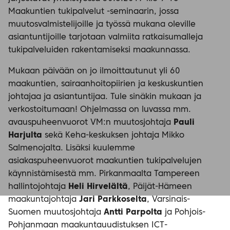
Maakuntien tukipalvelut -seminaarin, jossa
muutosvalmistelijoille ja työssä mukana oleville
asiantuntijoille tarjotaan valmiita ratkaisumalleja
tukipalveluiden rakentamiseksi maakunnassa.
Mukaan päivään on jo ilmoittautunut yli 60
maakuntien, sairaanhoitopiirien ja keskuskuntien
johtajaa ja asiantuntijaa. Tule sinäkin mukaan ja
verkostoitumaan! Ohjelmassa on luvassa mm.
avauspuheenvuorot VM:n muutosjohtaja
Pauli
Harjulta
sekä Keha-keskuksen johtaja Mikko
Salmenojalta. Lisäksi kuulemme
asiakaspuheenvuorot maakuntien tukipalvelujen
käynnistämisestä mm. Pirkanmaalta Tampereen
hallintojohtaja
Heli Hirvelältä
, Päijät-Hämeen
maakuntajohtaja
Jari Parkkoselta
, Varsinais-
Suomen muutosjohtaja
Antti Parpolta
ja Pohjois-
Pohjanmaan maakuntauudistuksen ICT-