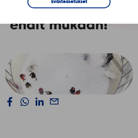
Evästeasetukset
30.8.2017 – Vielä
ehdit mukaan!