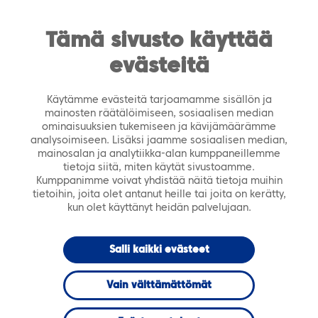
https://tiera.fi/name
Men
FI
SV
Tämä sivusto käyttää
evästeitä
Etusivu
›
Ajankohtaista
›
Tapahtumat
›
Näin
toteutat maakuntasi tukipalvelut -seminaari 30.8.2017 –
Käytämme evästeitä tarjoamamme sisällön ja
Vielä ehdit mukaan!
mainosten räätälöimiseen, sosiaalisen median
ominaisuuksien tukemiseen ja kävijämäärämme
analysoimiseen. Lisäksi jaamme sosiaalisen median,
TAPAHTUMA
mainosalan ja analytiikka-alan kumppaneillemme
tietoja siitä, miten käytät sivustoamme.
Kumppanimme voivat yhdistää näitä tietoja muihin
Näin toteutat
tietoihin, joita olet antanut heille tai joita on kerätty,
kun olet käyttänyt heidän palvelujaan.
maakuntasi
Salli kaikki evästeet
tukipalvelut -
Vain välttämättömät
seminaari