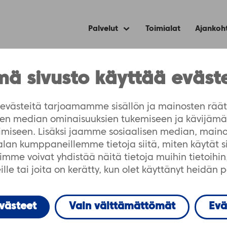
Palvelut
Toimialat
Ajankoh
Expand
child
menu
sri-käyttäjäpäivät
ä sivusto käyttää eväst
äivät
västeitä tarjoamamme sisällön ja mainosten räät
isen median ominaisuuksien tukemiseen ja kävijä
imiseen. Lisäksi jaamme sosiaalisen median, maino
-alan kumppaneillemme tietoja siitä, miten käytät 
me voivat yhdistää näitä tietoja muihin tietoihin, 
lle tai joita on kerätty, kun olet käyttänyt heidän 
evästeet
Vain välttämättömät
Evä