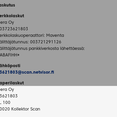
askutus
erkkolaskut
iera Oy
03723621803
erkkolaskuoperaattori: Maventa
älittäjätunnus: 003721291126
älittäjätunnus pankkiverkosta lähettäessä:
ABAFIHH*
ähköposti
3621803@scan.netvisor.fi
aperilaskut
iera Oy
3621803
L 100
0020 Kollektor Scan