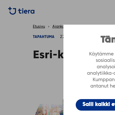
https://tiera.fi/name
Etusivu
›
Ajankohtaista
›
Tapahtumat
›
E
22.03.2023
TAPAHTUMA
Täm
Esri-käyttäjäp
Käytämme e
sosiaal
analyso
analytiikka
Kumppanim
antanut hei
Salli kaikki 