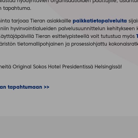
lustaa hyödyntävien organisaatioiden päättäjille, asiantunti
en tapahtuma.
minta tarjoaa Tieran asiakkaille
paikkatietopalveluita
sija
niin hyvinvointialueiden palvelusuunnittelun kehitykseen 
yttäjäpäivillä Tieran esittelypisteellä voit tutustua myös
istön tietomallipohjainen ja prosessiohjattu kokonaisratk
tä Original Sokos Hotel Presidentissä Helsingissä!
aan tapahtumaan >>