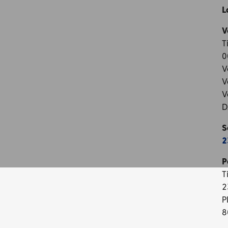
L
V
T
0
V
V
V
D
S
2
P
T
2
P
8