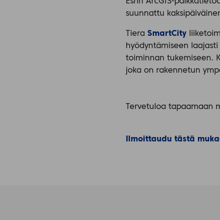
Esrin ArcGIS-paikkatietoa
suunnattu kaksipäiväin
Tiera
SmartCity
liiketoi
hyödyntämiseen laajasti 
toiminnan tukemiseen. Kä
joka on rakennetun ympär
Tervetuloa tapaamaan mei
Ilmoittaudu tästä muk