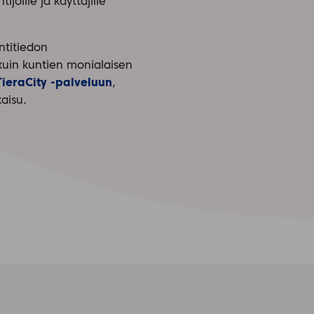
joille ja käyttäjille
intitiedon
kuin kuntien monialaisen
TieraCity -palveluun
,
aisu.