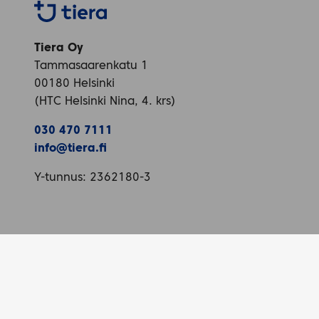
Tiera
Tiera Oy
Tammasaarenkatu 1
00180 Helsinki
(HTC Helsinki Nina, 4. krs)
030 470 7111
info@tiera.fi
Y-tunnus: 2362180-3