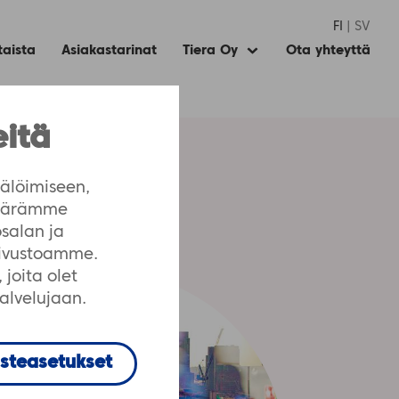
FI
SV
taista
Asiakastarinat
Tiera Oy
Ota yhteyttä
Expand
child
menu
eitä
älöimiseen,
määrämme
salan ja
sivustoamme.
joita olet
palvelujaan.
steasetukset