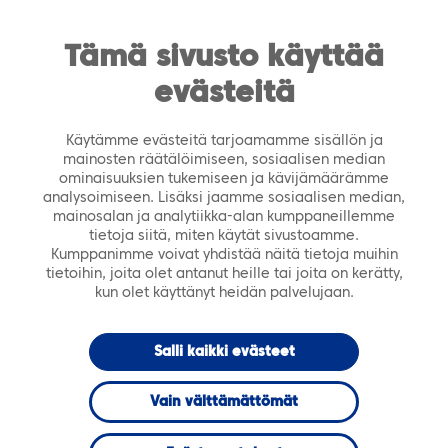
https://tiera.fi/name
Men
FI
SV
Tämä sivusto käyttää
evästeitä
Etusivu
›
Palvelut
›
Automaattinen asiakaspalvelu
Käytämme evästeitä tarjoamamme sisällön ja
mainosten räätälöimiseen, sosiaalisen median
Tekoäly
ominaisuuksien tukemiseen ja kävijämäärämme
analysoimiseen. Lisäksi jaamme sosiaalisen median,
palveluneuvonnan
mainosalan ja analytiikka-alan kumppaneillemme
tietoja siitä, miten käytät sivustoamme.
etulinjaan
Kumppanimme voivat yhdistää näitä tietoja muihin
tietoihin, joita olet antanut heille tai joita on kerätty,
kun olet käyttänyt heidän palvelujaan.
Salli kaikki evästeet
Vain välttämättömät