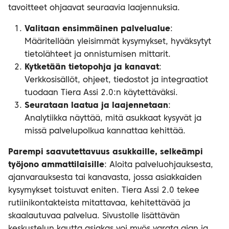
tavoitteet ohjaavat seuraavia laajennuksia.
Valitaan ensimmäinen palvelualue
:
Määritellään yleisimmät kysymykset, hyväksytyt
tietolähteet ja onnistumisen mittarit.
Kytketään tietopohja ja kanavat
:
Verkkosisällöt, ohjeet, tiedostot ja integraatiot
tuodaan Tiera Assi 2.0:n käytettäväksi.
Seurataan laatua ja laajennetaan
:
Analytiikka näyttää, mitä asukkaat kysyvät ja
missä palvelupolkua kannattaa kehittää.
Parempi saavutettavuus asukkaille, selkeämpi
työjono ammattilaisille
: Aloita palveluohjauksesta,
ajanvarauksesta tai kanavasta, jossa asiakkaiden
kysymykset toistuvat eniten. Tiera Assi 2.0 tekee
rutiinikontakteista mitattavaa, kehitettävää ja
skaalautuvaa palvelua. Sivustolle lisättävän
keskustelun kautta asiakas voi myös varata ajan ja