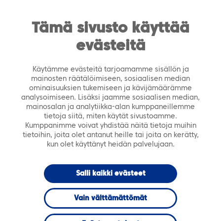
https://tiera.fi/name
Men
FI
SV
Tämä sivusto käyttää
evästeitä
Etusivu
›
Palvelut
›
Asiantuntijapalvelut
›
Tieran
asiantuntijaverkosto (DPS)
›
Kori 5:
Käytämme evästeitä tarjoamamme sisällön ja
Tietohallintojohtamisen kehittäminen
mainosten räätälöimiseen, sosiaalisen median
ominaisuuksien tukemiseen ja kävijämäärämme
analysoimiseen. Lisäksi jaamme sosiaalisen median,
mainosalan ja analytiikka-alan kumppaneillemme
tietoja siitä, miten käytät sivustoamme.
Kumppanimme voivat yhdistää näitä tietoja muihin
tietoihin, joita olet antanut heille tai joita on kerätty,
kun olet käyttänyt heidän palvelujaan.
Salli kaikki evästeet
Vain välttämättömät