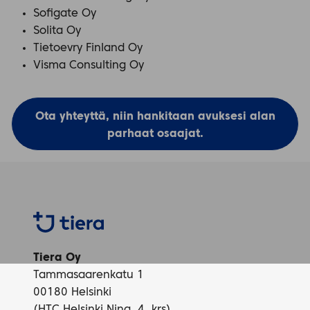
Sofigate Oy
Solita Oy
Tietoevry Finland Oy
Visma Consulting Oy
Ota yhteyttä, niin hankitaan avuksesi alan
parhaat osaajat.
Tiera
Tiera Oy
Tammasaarenkatu 1
00180 Helsinki
(HTC Helsinki Nina, 4. krs)