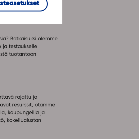
steasetukset
ongelma. Henkilöstöltä ja
ossa voitaisiin tehostaa
n pohjalta on vaikea, ja
rsia? Ratkaisuksi olemme
 ja testaukselle
östä tuotantoon
tävä rajattu ja
tavat resurssit, otamme
la, kaupungeilla ja
tö, kokeilualustan