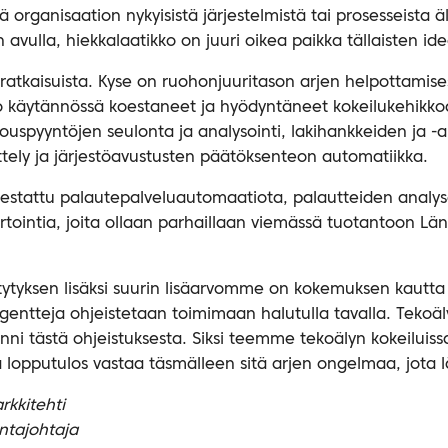
 organisaation nykyisistä järjestelmistä tai prosesseista
avulla, hiekkalaatikko on juuri oikea paikka tällaisten id
atkaisuista. Kyse on ruohonjuuritason arjen helpottamises
o käytännössä koestaneet ja hyödyntäneet kokeilukehik
rjouspyyntöjen seulonta ja analysointi, lakihankkeiden ja -
tely ja järjestöavustusten päätöksenteon automatiikka.
estattu palautepalveluautomaatiota, palautteiden analyso
tointia, joita ollaan parhaillaan viemässä tuotantoon L
tytyksen lisäksi suurin lisäarvomme on kokemuksen kautt
 agentteja ohjeistetaan toimimaan halutulla tavalla. Tekoäl
inni tästä ohjeistuksesta. Siksi teemme tekoälyn kokeiluissak
a lopputulos vastaa täsmälleen sitä arjen ongelmaa, jota 
rkkitehti
intajohtaja