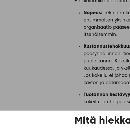
Hiekkalaatikkofilosofia
Nopeus:
Tekninen ko
ensimmäisen yksinke
organisaatio pääsee 
itsenäisemmin.
Kustannustehokkuu
pääsynhallinnan, tie
puolestanne. Kokeilut
kuukaudessa, ja yksi
Jos kokeilu ei johda
käytön ja datamää
Tuotannon kestävy
kokeilut on helppo s
Mitä hiekk