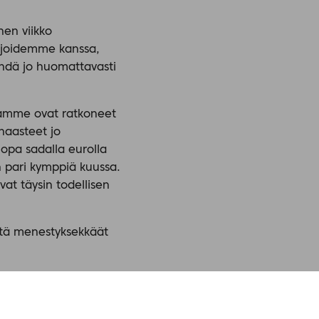
nen viikko
ijoidemme kanssa,
ehdä jo huomattavasti
tijamme ovat ratkoneet
haasteet jo
jopa sadalla eurolla
n pari kymppiä kuussa.
vat täysin todellisen
että menestyksekkäät