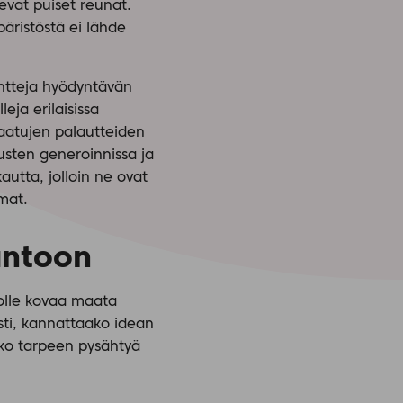
kevat puiset reunat.
mpäristöstä ei lähde
ntteja hyödyntävän
eja erilaisissa
 saatujen palautteiden
austen generoinnissa ja
autta, jolloin ne ovat
mat.
tantoon
nolle kovaa maata
sti, kannattaako idean
nko tarpeen pysähtyä