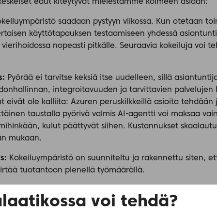
n keskeiset edut kiteytyvät mielestämme kolmeen asiaan:
keiluympäristö saadaan pystyyn viikossa. Kun otetaan toi
rtaisen käyttötapauksen testaamiseen yhdessä asiantunt
vierihoidossa nopeasti pitkälle. Seuraavia kokeiluja voi t
s:
Pyörää ei tarvitse keksiä itse uudelleen, sillä asiantun
donhallinnan, integroitavuuden ja tarvittavien palvelujen 
 eivät ole kalliita: Azuren peruskilkkeillä asioita tehdään 
ttäinen taustalla pyörivä valmis AI-agentti voi maksaa vai
 mihinkään, kulut päättyvät siihen. Kustannukset skaalautu
rän mukaan.
ys:
Kokeiluympäristö on suunniteltu ja rakennettu siten, 
iirtää tuotantoon pienellä työmäärällä.
alaatikossa voi tehdä?