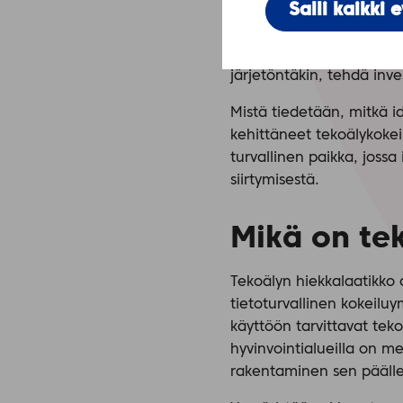
Salli kaikki 
Kaupunkien ja hyvinvointi
yhteistyökumppaneilta sa
ja ratkaista tekoälyn av
järjetöntäkin, tehdä inve
Mistä tiedetään, mitkä i
kehittäneet tekoälykokeil
turvallinen paikka, joss
siirtymisestä.
Mikä on te
Tekoälyn hiekkalaatikko 
tietoturvallinen kokeilu
käyttöön tarvittavat tek
hyvinvointialueilla on m
rakentaminen sen päälle 