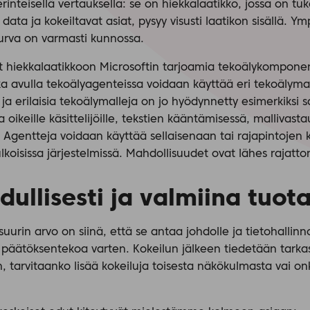
inteisellä vertauksella: se on hiekkalaatikko, jossa on tu
data ja kokeiltavat asiat, pysyy visusti laatikon sisällä. Y
turva on varmasti kunnossa.
 hiekkalaatikkoon Microsoftin tarjoamia tekoälykompone
a avulla tekoälyagenteissa voidaan käyttää eri tekoälymall
 ja erilaisia tekoälymalleja on jo hyödynnetty esimerkiksi
a oikeille käsittelijöille, tekstien kääntämisessä, mallivast
Agentteja voidaan käyttää sellaisenaan tai rajapintojen k
koisissa järjestelmissä. Mahdollisuudet ovat lähes rajatto
dullisesti ja valmiina tuo
suurin arvo on siinä, että se antaa johdolle ja tietohallin
ta päätöksentekoa varten. Kokeilun jälkeen tiedetään tarka
 tarvitaanko lisää kokeiluja toisesta näkökulmasta vai o