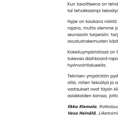
Kun tavoitteena on tehdä
tai tehokkaampi tekoälyn 
Hype on kaukana näistä r
rajana, mutta olemme j
seuraaviin tarpeisiin: ta
avustushakemusten käsit
Kokeiluympäristössä on t
tukevaa dashboard-rapor
hyvinvointialueella.
Teknisen ympäristön pys
siitä, miten tekoälyä ja
vastaukset ovat täysin ki
asiakkaiden kanssa, jott
Ilkka Klemola
, Ratkaisua
Vesa Heinälä
, Liiketoim