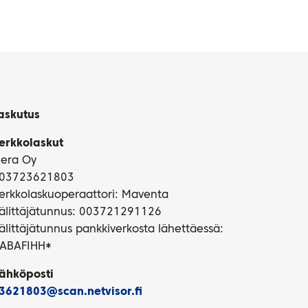
askutus
erkkolaskut
iera Oy
03723621803
erkkolaskuoperaattori: Maventa
älittäjätunnus: 003721291126
älittäjätunnus pankkiverkosta lähettäessä:
ABAFIHH*
ähköposti
3621803@scan.netvisor.fi