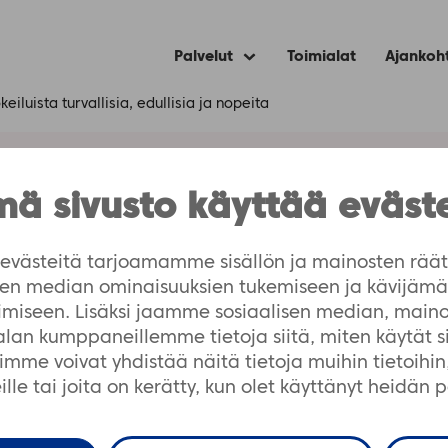
Palvelut
Toimialat
Ajankoh
Expand
child
menu
iluista turvallisia, edullisia ja nopeita
ä sivusto käyttää eväst
alaatikko tekee AI-k
ullisia ja nopeita
västeitä tarjoamamme sisällön ja mainosten räät
isen median ominaisuuksien tukemiseen ja kävijä
imiseen. Lisäksi jaamme sosiaalisen median, maino
-alan kumppaneillemme tietoja siitä, miten käytät 
me voivat yhdistää näitä tietoja muihin tietoihin, 
lle tai joita on kerätty, kun olet käyttänyt heidän 