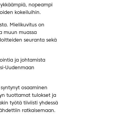
 älykkäämpiä, nopeampi
eoiden kokeiluihin.
ta. Mielikuvitus on
koa muun muassa
aloitteiden seuranta sekä
intia ja johtamista
änsi-Uudenmaan
a syntynyt osaaminen
yn tuottamat tulokset ja
in työtä tiiviisti yhdessä
lähdettiin ratkaisemaan.