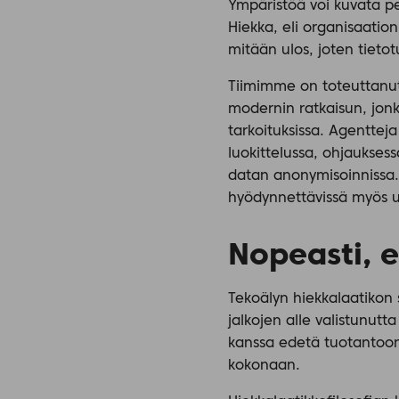
Ympäristöä voi kuvata per
Hiekka, eli organisaation 
mitään ulos, joten tieto
Tiimimme on toteuttanut
modernin ratkaisun, jonk
tarkoituksissa. Agentteja
luokittelussa, ohjauksess
datan anonymisoinnissa. 
hyödynnettävissä myös ul
Nopeasti, e
Tekoälyn hiekkalaatikon 
jalkojen alle valistunut
kanssa edetä tuotantoon,
kokonaan.