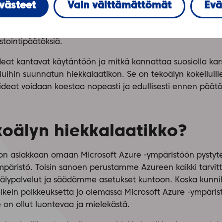
evästeet
Vain välttämättömät
Evä
alueiden tietohallintojohtajilla on käsissään positiivinen 
telee jatkuvasti ehdotuksia siitä, mitä kaikkea organisaati
ulla. Paine hyödyntää tekoälyä on kova, mutta pelkän hype
stointipäätöksiä.
deat kantavat käytäntöön ja mitkä kannattaa suosiolla ka
uihin suunnatun hiekkalaatikon. Se on tekoälyn kokeiluille
a ideat voidaan koestaa nopeasti ja edullisesti ennen päät
koälyn hiekkalaatikko?
on asiakkaan omaan Microsoft Azure -ympäristöön pystytet
ympäristö. Toisin sanoen perustamme Azureen kaikki tarvit
oälypalvelut ja säädämme asetukset kuntoon. Koska kunnil
elkein poikkeuksetta jo olemassa Microsoft Azure -ympäris
on ollut luontevaa ja mielekästä.