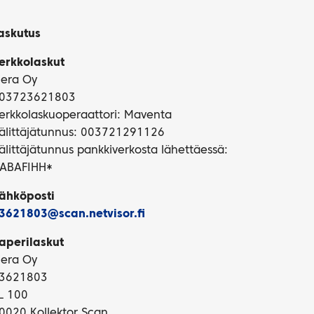
askutus
erkkolaskut
iera Oy
03723621803
erkkolaskuoperaattori: Maventa
älittäjätunnus: 003721291126
älittäjätunnus pankkiverkosta lähettäessä:
ABAFIHH*
ähköposti
3621803@scan.netvisor.fi
aperilaskut
iera Oy
3621803
L 100
0020 Kollektor Scan