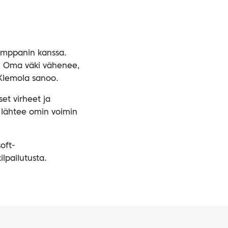
umppanin kanssa.
. Oma väki vähenee,
 Klemola sanoo.
et virheet ja
e lähtee omin voimin
oft-
lpailutusta.