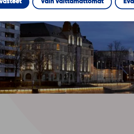
evästeet
Vain välttämättömät
Evä