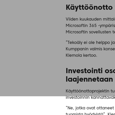
Käyttöönotto 
Viiden kuukauden mittain
Microsoftin 365 -ympärist
Microsoftin sovellusten te
”Tekoäly ei ole helppo j
Kumppanin valmis konsept
Klemola kertoo.
Investointi os
laajennetaan
Käyttöönottoprojektin tul
investoinnin kannattavak
”Ne, jotka ovat ottaneet 
tuomista hyödyistä”, Kle