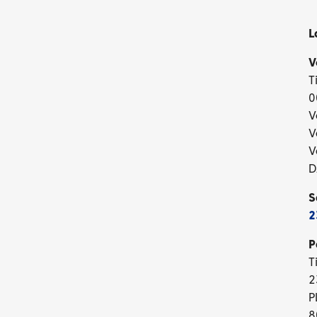
L
V
T
0
V
V
V
D
S
2
P
T
2
P
8