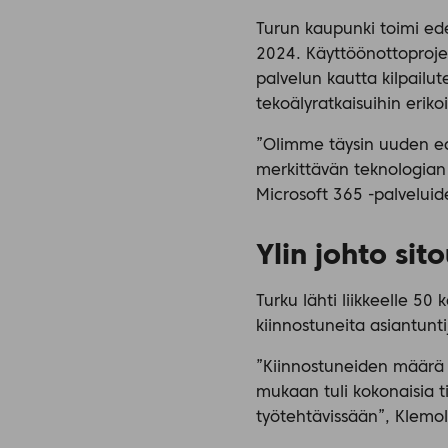
Turun kaupunki toimi ede
2024. Käyttöönottoproje
palvelun kautta kilpailut
tekoälyratkaisuihin eriko
”Olimme täysin uuden ede
merkittävän teknologian
Microsoft 365 -palveluid
Ylin johto si
Turku lähti liikkeelle 50 
kiinnostuneita asiantunti
”Kiinnostuneiden määrä y
mukaan tuli kokonaisia 
työtehtävissään”, Klemol