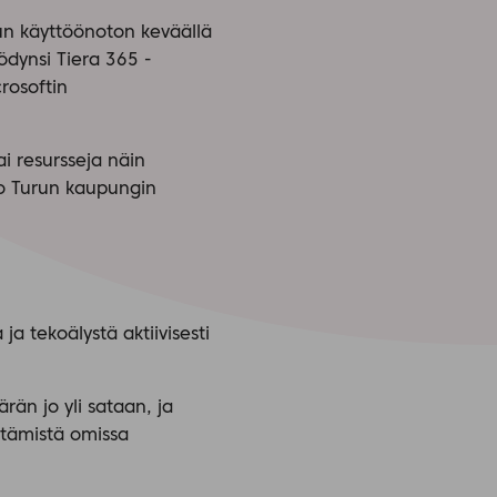
lun käyttöönoton keväällä
dynsi Tiera 365 -
crosoftin
i resursseja näin
o Turun kaupungin
ja tekoälystä aktiivisesti
än jo yli sataan, ja
ntämistä omissa