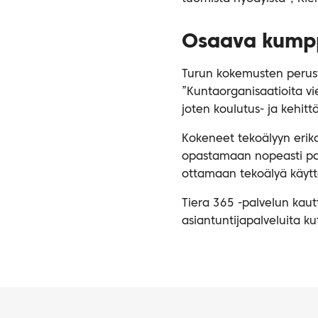
Osaava kumpp
Turun kokemusten perus
”Kuntaorganisaatioita 
joten koulutus- ja kehit
Kokeneet tekoälyyn erik
opastamaan nopeasti parh
ottamaan tekoälyä käyt
Tiera 365 -palvelun kaut
asiantuntijapalveluita k