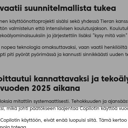
vaatii suunnitelmallista tukea
en käyttöönottoprojekti sisälsi sekä yhdessä Tieran kans
ön valmistelun että intensiivisen koulutusjakson. Koulutuksi
koälyominaisuuksiin ja järjestettiin lisäksi ”kysy mitä vain” 
a nopea teknologia omaksuttavaksi, vaan vaatii henkilöilt
i piti pyörät pyörimässä ja kannusti sinnikkäästi uuden 
oittautui kannattavaksi ja tekoä
 vuoden 2025 aikana
oksia mitattiin systemaattisesti. Tehokkuuden ja ajansäästö
si, mikä johti päätökseen laajentaa Copilotin käyttöä vu
Copilotin käyttöön, eivät enää luopuisi siitä. Tämä kertoo
mola toteaa.