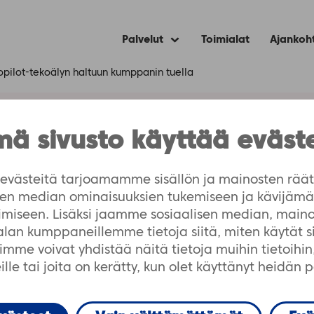
Palvelut
Toimialat
Ajankoh
Expand
child
menu
Copilot-tekoälyn haltuun kumppanin tuella
ä sivusto käyttää eväst
i Copilot-tekoälyn h
lla
västeitä tarjoamamme sisällön ja mainosten räät
isen median ominaisuuksien tukemiseen ja kävijä
imiseen. Lisäksi jaamme sosiaalisen median, maino
-alan kumppaneillemme tietoja siitä, miten käytät 
me voivat yhdistää näitä tietoja muihin tietoihin, 
lle tai joita on kerätty, kun olet käyttänyt heidän 