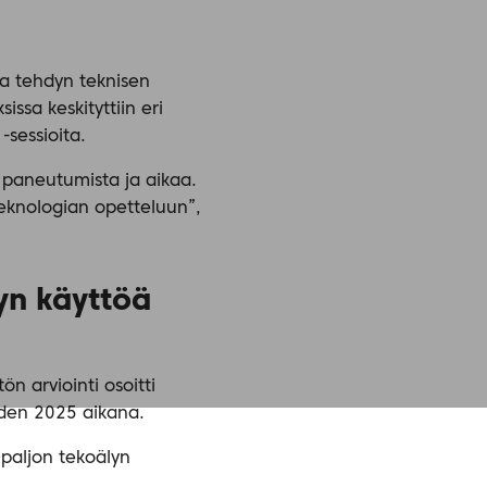
sa tehdyn teknisen
ssa keskityttiin eri
-sessioita.
ä paneutumista ja aikaa.
teknologian opetteluun”,
lyn käyttöä
n arviointi osoitti
oden 2025 aikana.
 paljon tekoälyn