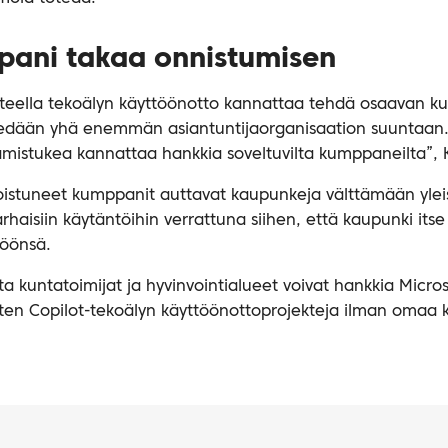
ani takaa onnistumisen
teella tekoälyn käyttöönotto kannattaa tehdä osaavan k
viedään yhä enemmän asiantuntijaorganisaation suuntaan
tämistukea kannattaa hankkia soveltuvilta kumppaneilta”,
oistuneet kumppanit auttavat kaupunkeja välttämään yleis
aisiin käytäntöihin verrattuna siihen, että kaupunki its
töönsä.
ta kuntatoimijat ja hyvinvointialueet voivat hankkia Micros
uten Copilot-tekoälyn käyttöönottoprojekteja ilman omaa ki