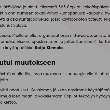
lläkävijänä ja aloitti Microsoft 365 Copilot -tekoälypalve
ktin onnistumisen takasi vahva kumppanuus: kaupunki hyö
ettua asiantuntijapalvelua, jossa käyttöönoton toteutti Mi
istunut Sulava.
ssä. Meillä ei ollut organisaatiossa riittävää osaamista ta
 omaksumiseen, opastamiseen ja jalkauttamiseen”, kerto
en käyttöpäällikkö
Katja Klemola
.
toutui muutokseen
käyttäjän pilotilla, jossa mukana oli kaupungin ylintä johtoa 
joita.
litti odotukset. Kesäloman jälkeen nostimme käyttäjämäär
tiimejä ideoimaan ja kokeilemaan Copilot-tekoälyn hyödy
a kertoo.