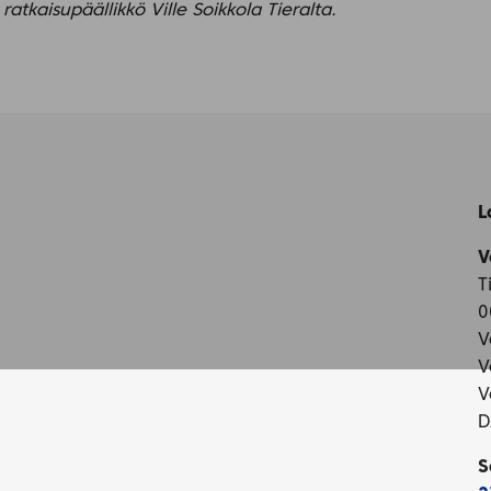
atkaisupäällikkö Ville Soikkola Tieralta.
L
V
T
0
V
V
V
D
S