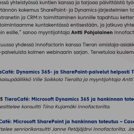
essä yhteistyössä kuntien kanssa ja tarjoaa päivittäistä t
äytännön kokemus SharePoint- ja Dynamics-järjestelmien t
i intranetin ja CRM:n toimittaminen kunnille tapahtuu kett
toimintaamme kuntakentässä entisestään, ja jatkuva yhteis
n esille,” sanoo myyntijohtaja
Antti Pohjolainen
Innofacto
ussa yhdessä Innofactorin kanssa Tieran omistaja-asiakka
-palveluista kolmen webinaarin sarjan. Tervetuloa kuulem
aCafé:
Dynamics 365- ja SharePoint-palvelut helposti 
tkaisupäällikkö Ville Soikkola Tieralta ja myyntijohtaja Antt
45
TieraCafé:
Microsoft Dynamics 365 ja hankinnan tot
sittelee konsultti Tiina Kujamäki Innofactorilta.
Café:
Microsoft SharePoint ja hankinnan toteutus – Cas
telee senriorikonsultti Janne Petäjäjärvi Innofactorilta. 