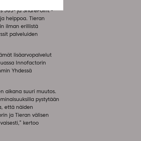
synä ja valitsi näiden
cs 365- ja SharePoint -
 ja helppoa. Tieran
 ilman erillistä
ssit palveluiden
tämät lisäarvopalvelut
muassa Innofactorin
ummin Yhdessä
n aikana suuri muutos.
ominaisuuksilla pystytään
, että näiden
in ja Tieran välisen
aisesti,” kertoo