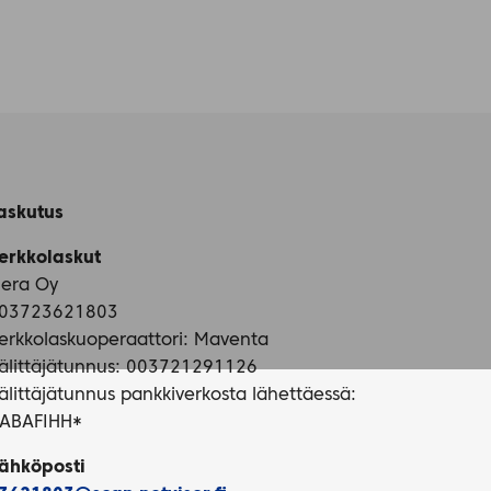
askutus
erkkolaskut
iera Oy
03723621803
erkkolaskuoperaattori: Maventa
älittäjätunnus: 003721291126
älittäjätunnus pankkiverkosta lähettäessä:
ABAFIHH*
ähköposti