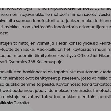
ft SharePoint- ja Microsoft Dynamics 365 -palvelut viime syk
ksi Innofactor Oyj:n. Tämän kilpailutuksen ansiosta Dynami
Tieran omistaja-asiakkaille mahdollisimman suoraviivaista
lveluita suoraan Innofactorilta tarjouksen mukaisin hinnoin
ksi asiakkailla on käytössään Innofactorin asiantuntijaresur
dossa.
ittujen toimittajien valmiit ja Tieran kanssa yhdessä kehit
tuotteiden lisäksi. Asiakkailla on heti käytössään muun 
pajaa: moderniin tiimityöhön keskittyvä Office 365 Fiks
soft Dynamics 365 Kokemuspaja.
ntasovellusten hankinnassa on tapahtunut muutaman vuode
t ohjelmistot ovat kehittyneet pisteeseen, jossa valmiilla 
osa asiakkaidemme tarpeista. Käytännössä tämä tarkoittaa
 ovat pudonneet jopa viidennekseen entisestä. Innofactor
omistajat voivat nyt toteuttaa hankkeita erittäin suoraviiv
oikkola
Tieralta.