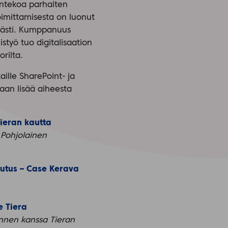
yöntekoa parhaiten
oimittamisesta on luonut
erästi. Kumppanuus
työ tuo digitalisaation
rilta.
ille SharePoint- ja
aan lisää aiheesta
Tieran kautta
i Pohjolainen
eutus – Case Kerava
e Tiera
Jannen kanssa Tieran