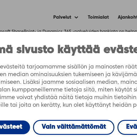
Palvelut
Toimialat
Ajankoh
Expand
child
menu
osoft SharePoint- ja Dynamics 365 -palveluiden hankinta on help
ä sivusto käyttää eväst
ePoint- ja Dynamics 
västeitä tarjoamamme sisällön ja mainosten räät
isen median ominaisuuksien tukemiseen ja kävijä
ankinta on helppoa T
imiseen. Lisäksi jaamme sosiaalisen median, maino
-alan kumppaneillemme tietoja siitä, miten käytät 
me voivat yhdistää näitä tietoja muihin tietoihin, 
lle tai joita on kerätty, kun olet käyttänyt heidän 
evästeet
Vain välttämättömät
Evä