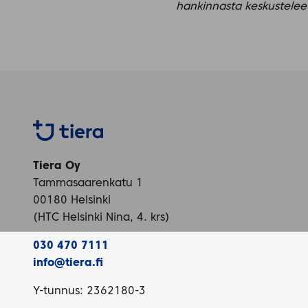
hankinnasta keskustelee r
Tiera
Tiera Oy
Tammasaarenkatu 1
00180 Helsinki
(HTC Helsinki Nina, 4. krs)
030 470 7111
info@tiera.fi
Y-tunnus: 2362180-3