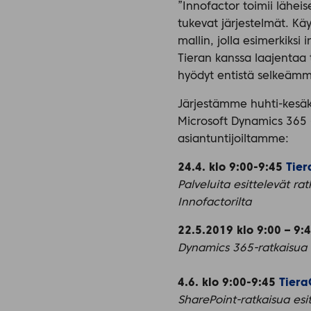
”Innofactor toimii läheis
tukevat järjestelmät. K
mallin, jolla esimerkiks
Tieran kanssa laajentaa 
hyödyt entistä selkeämmi
Järjestämme huhti-kesäku
Microsoft Dynamics 365 
asiantuntijoiltamme:
24.4. klo 9:00-9:45
Tier
Palveluita esittelevät ra
Innofactorilta
22.5.2019 klo 9:00 – 9:
Dynamics 365-ratkaisua e
4.6. klo 9:00-9:45
Tiera
SharePoint-ratkaisua esit