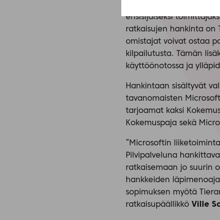
Tiera kilpailutti Microso
ensisijaiseksi toimittaja
ratkaisujen hankinta on 
omistajat voivat ostaa pa
kilpailutusta. Tämän lisä
käyttöönotossa ja ylläpi
Hankintaan sisältyvät val
tavanomaisten Microsoft-
tarjoamat kaksi Kokemus
Kokemuspaja sekä Micro
”Microsoftin liiketoimi
Pilvipalveluna hankittava
ratkaisemaan jo suurin 
hankkeiden läpimenoajat
sopimuksen myötä Tieran 
ratkaisupäällikkö
Ville S