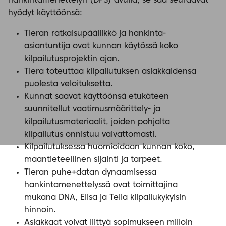
hankintamenettelyn (DPS) avulla, se saa seuraavat
hyödyt käyttöönsä:
Tieran ratkaisupäällikkö ja hankinta-
asiantuntija ovat kunnan käytössä koko
kilpailutusprojektin ajan.
Tiera toteuttaa kilpailutuksen asiakkaidensa
puolesta veloituksetta.
Kunnat saavat käyttöönsä etukäteen
suunnitellut vaatimusmäärittely- ja
kilpailutusmateriaalit, joiden pohjalta
kilpailutus onnistuu vaivattomasti.
Kilpailutuksessa huomioidaan kunnan koko,
maantieteellinen sijainti ja tarpeet.
Tieran puhe+datan dynaamisessa
hankintamenettelyssä ovat toimittajina
mukana DNA, Elisa ja Telia kilpailukykyisin
hinnoin.
Asiakkaat voivat liittyä sopimukseen milloin